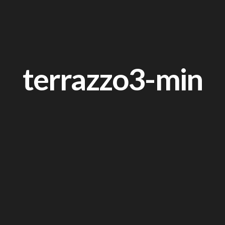
terrazzo3-min