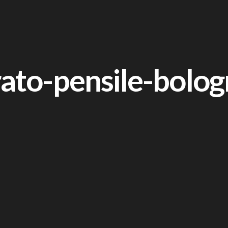
ato-pensile-bolo